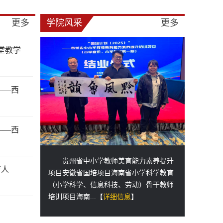
更多
学院风采
更多
堂教学
——西
——西
贵州省中小学教师美育能力素养提升
育人
项目安徽省国培项目海南省小学科学教育
（小学科学、信息科技、劳动）骨干教师
培训项目海南...【
详细信息
】