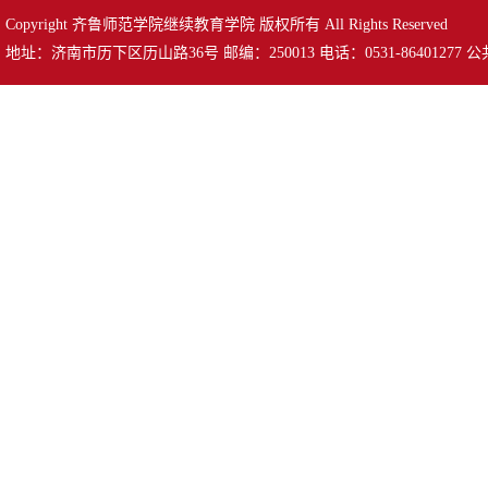
Copyright 齐鲁师范学院继续教育学院 版权所有 All Rights Reserved
地址：济南市历下区历山路36号 邮编：250013 电话：0531-86401277 公共邮箱：