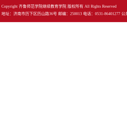
Copyright 齐鲁师范学院继续教育学院 版权所有 All Rights Reserved
地址：济南市历下区历山路36号 邮编：250013 电话：0531-86401277 公共邮箱：